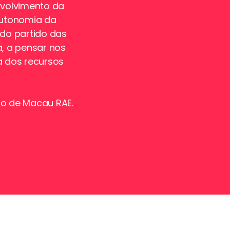
nvolvimento da
autonomia da
ndo partido das
a, a pensar nos
a dos recursos
no de Macau RAE.