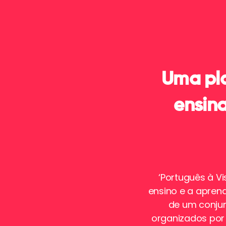
Uma pla
ensin
‘Português à V
ensino e a apren
de um conjun
organizados por n