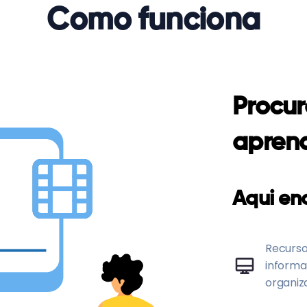
Como funciona
Procur
apren
Aqui en
Recurso
informa
organiza