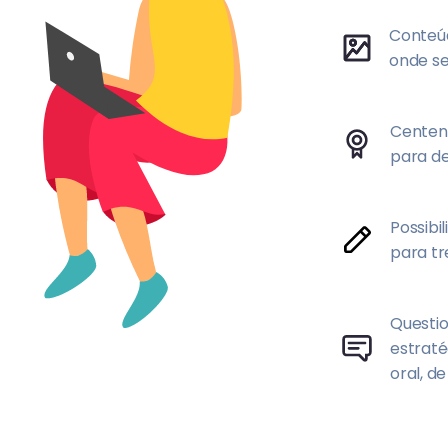
Conteúd
onde se
Centena
para de
Possibi
para tr
Questio
estrat
oral, d