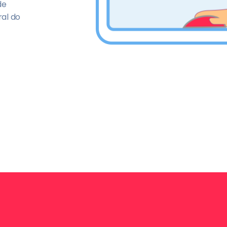
de
al do