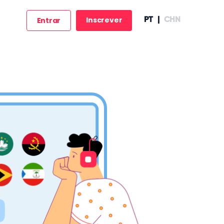
Inscrever
Entrar
PT
|
CHN