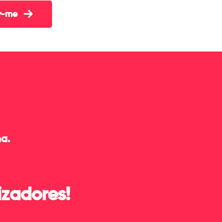
Inscrever-me
na.
izadores!